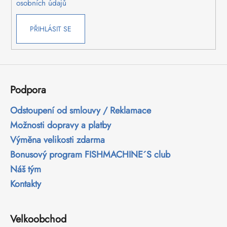
v
osobních údajů
k
y
PŘIHLÁSIT SE
v
ý
p
i
s
Podpora
u
Odstoupení od smlouvy / Reklamace
Možnosti dopravy a platby
Výměna velikosti zdarma
Bonusový program FISHMACHINE´S club
Náš tým
Kontakty
Velkoobchod