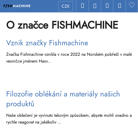
K
Přejít
Hledat
Nákupní
Menu
H
Přihlášení
CZK
na
o
Zpět
Zpět
obsah
košík
š
O značce FISHMACHINE
í
C
k
V
o
Vznik značky Fishmachine
ý
p
Značka Fishmachine vznikla v roce 2022 na Norském pobřeží v malé
p
o
vesničce jménem Hasv...
i
t
s
ř
č
e
l
b
Filozofie oblékání a materiály našich
á
u
produktů
n
j
k
e
Naše oblečení je vyvinuto takovým způsobem, abyste mohli snadno a
ů
t
rychle reagovat na jakékoliv ...
e
n