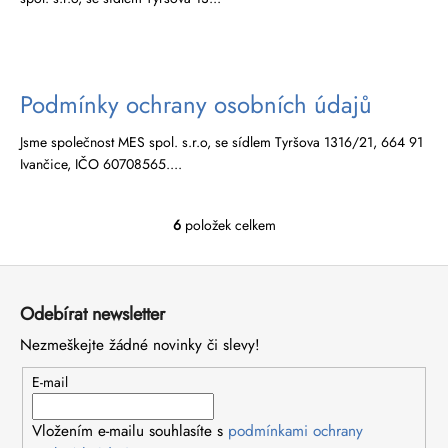
č
u
j
e
m
Podmínky ochrany osobních údajů
e
Jsme společnost MES spol. s.r.o, se sídlem Tyršova 1316/21, 664 91
Ivančice, IČO 60708565....
6
položek celkem
O
v
Z
l
á
á
Odebírat newsletter
d
p
a
Nezmeškejte žádné novinky či slevy!
a
c
t
E-mail
í
í
p
r
Vložením e-mailu souhlasíte s
podmínkami ochrany