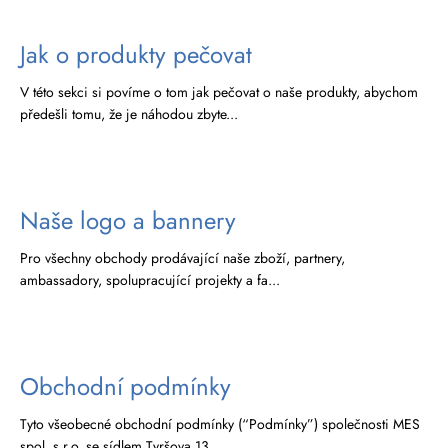
a
j
Jak o produkty pečovat
í
V této sekci si povíme o tom jak pečovat o naše produkty, abychom
t
předešli tomu, že je náhodou zbyte...
?
Naše logo a bannery
HLEDAT
Pro všechny obchody prodávající naše zboží, partnery,
ambassadory, spolupracující projekty a fa...
D
o
p
Obchodní podmínky
o
r
Tyto všeobecné obchodní podmínky (“Podmínky”) společnosti MES
u
spol. s.r.o, se sídlem Tyršova 13...