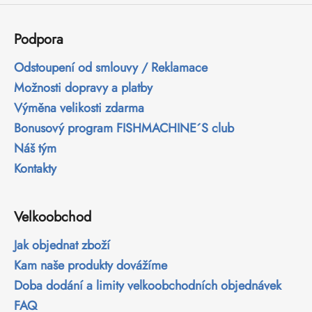
č
u
j
Podpora
e
m
Odstoupení od smlouvy / Reklamace
e
Možnosti dopravy a platby
Výměna velikosti zdarma
Bonusový program FISHMACHINE´S club
Náš tým
Kontakty
Velkoobchod
Jak objednat zboží
Kam naše produkty dovážíme
Doba dodání a limity velkoobchodních objednávek
FAQ