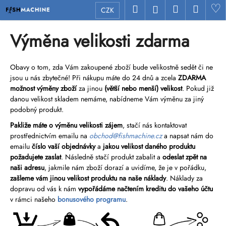
K
Přejít
Hledat
Nákupní
Menu
H
Přihlášení
CZK
na
o
Zpět
Zpět
obsah
košík
š
Výměna velikosti zdarma
í
C
k
o
Obavy o tom, zda Vám zakoupené zboží bude velikostně sedět či ne
jsou u nás zbytečné! Při nákupu máte do 24 dnů a zcela
ZDARMA
p
možnost výměny zboží
za jinou
(větší nebo menší) velikost
. Pokud již
o
danou velikost skladem nemáme, nabídneme Vám výměnu za jiný
t
podobný produkt.
ř
Pakliže máte o výměnu velikosti zájem
, stačí nás kontaktovat
e
prostřednictvím emailu na
obchod@fishmachine.cz
a napsat nám do
b
emailu
číslo vaší objednávky
a
jakou velikost daného produktu
u
požadujete zaslat
. Následně stačí produkt zabalit a
odeslat zpět na
naši adresu
, jakmile nám zboží dorazí a uvidíme, že je v pořádku,
j
zašleme vám jinou velikost produktu na naše náklady
. Náklady za
e
dopravu od vás k nám
vypořádáme načtením kreditu do vašeho účtu
t
v rámci našeho
bonusového programu
.
e
n