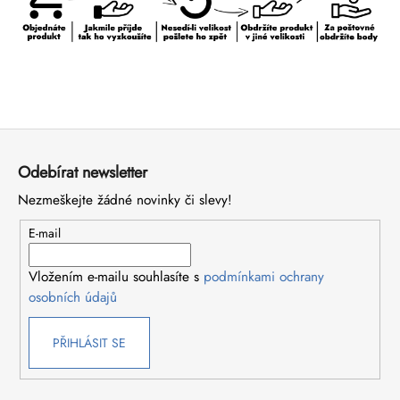
a
j
í
t
?
Z
á
Odebírat newsletter
p
Nezmeškejte žádné novinky či slevy!
a
HLEDAT
t
E-mail
í
Vložením e-mailu souhlasíte s
podmínkami ochrany
D
osobních údajů
o
p
o
PŘIHLÁSIT SE
r
u