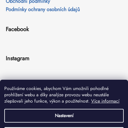
Obchodní podmínky
Podmínky ochrany osobních údajů
Facebook
Instagram
Používáme cookies, abychom Vám umožnili pohodlné
prohlížení webu a díky analýze provozu webu neustále
zlepšovali jeho funkce, výkon a použitelnost.
Více informací
Sledovat na Instagramu
Nastavení
Vytvořil Shoptet
Copyright 2026
FISHMACHINE l Na míru pro rybáře
. Všechna