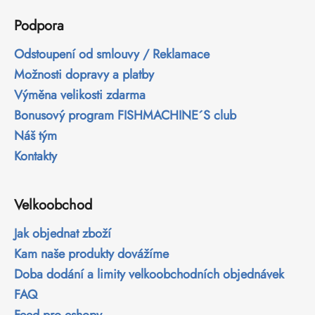
č
u
Podpora
j
e
Odstoupení od smlouvy / Reklamace
m
Možnosti dopravy a platby
e
Výměna velikosti zdarma
Bonusový program FISHMACHINE´S club
Náš tým
Kontakty
Velkoobchod
Jak objednat zboží
Kam naše produkty dovážíme
Doba dodání a limity velkoobchodních objednávek
FAQ
Feed pro eshopy