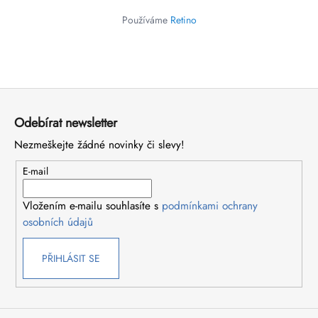
a
Používáme
Retino
j
í
t
?
Z
á
Odebírat newsletter
p
Nezmeškejte žádné novinky či slevy!
a
t
HLEDAT
E-mail
í
Vložením e-mailu souhlasíte s
podmínkami ochrany
osobních údajů
D
o
p
PŘIHLÁSIT SE
o
r
u