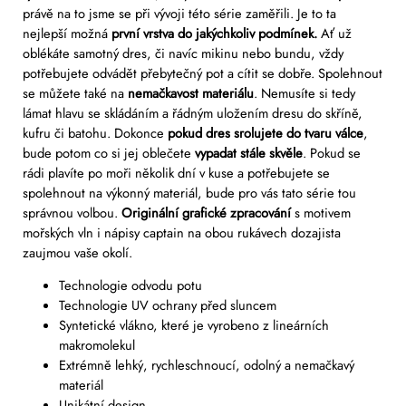
právě na to jsme se při vývoji této série zaměřili. Je to ta
nejlepší možná
první vrstva do jakýchkoliv podmínek.
Ať už
oblékáte samotný dres, či navíc mikinu nebo bundu, vždy
potřebujete odvádět přebytečný pot a cítit se dobře. Spolehnout
se můžete také na
nemačkavost materiálu
. Nemusíte si tedy
lámat hlavu se skládáním a řádným uložením dresu do skříně,
kufru či batohu. Dokonce
pokud dres srolujete do tvaru válce
,
bude potom co si jej oblečete
vypadat stále skvěle
. Pokud se
rádi plavíte po moři několik dní v kuse a potřebujete se
spolehnout na výkonný materiál, bude pro vás tato série tou
správnou volbou.
Originální grafické zpracování
s motivem
mořských vln i nápisy captain na obou rukávech dozajista
zaujmou vaše okolí.
Technologie odvodu potu
Technologie UV ochrany před sluncem
Syntetické vlákno, které je vyrobeno z lineárních
makromolekul
Extrémně lehký, rychleschnoucí, odolný a nemačkavý
materiál
Unikátní design