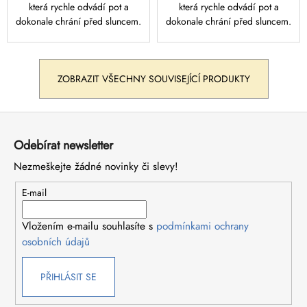
která rychle odvádí pot a
která rychle odvádí pot a
dokonale chrání před sluncem.
dokonale chrání před sluncem.
ZOBRAZIT VŠECHNY SOUVISEJÍCÍ PRODUKTY
Z
á
Odebírat newsletter
p
Nezmeškejte žádné novinky či slevy!
a
t
E-mail
í
Vložením e-mailu souhlasíte s
podmínkami ochrany
osobních údajů
PŘIHLÁSIT SE