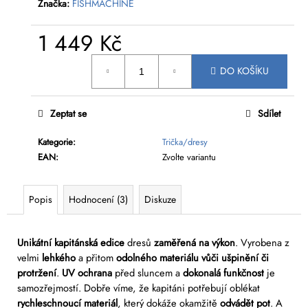
č
Značka:
FISHMACHINE
u
j
1 449 Kč
e
Měrná
m
DO KOŠÍKU
cena:
e
Zeptat se
Sdílet
Kategorie
:
Trička/dresy
EAN
:
Zvolte variantu
Popis
Hodnocení (3)
Diskuze
Unikátní kapitánská edice
dresů
zaměřená na výkon
. Vyrobena z
velmi
lehkého
a přitom
odolného materiálu vůči ušpinění či
protržení
.
UV ochrana
před sluncem a
dokonalá funkčnost
je
samozřejmostí. Dobře víme, že kapitáni potřebují oblékat
rychleschnoucí materiál
, který dokáže okamžitě
odvádět pot
. A