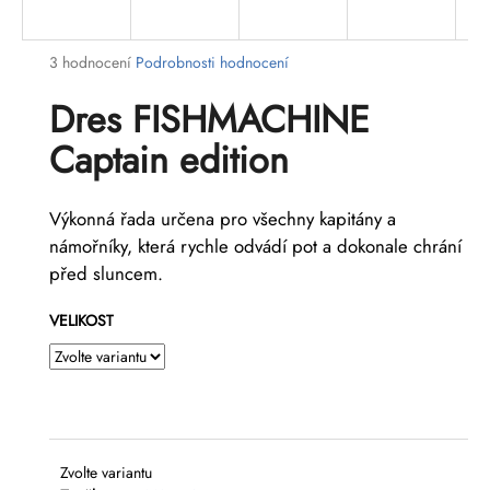
a
j
Průměrné
3 hodnocení
Podrobnosti hodnocení
í
hodnocení
Dres FISHMACHINE
t
produktu
je
?
Captain edition
5,0
z
5
Výkonná řada určena pro všechny kapitány a
hvězdiček.
námořníky, která rychle odvádí pot a dokonale chrání
HLEDAT
před sluncem.
VELIKOST
D
o
p
o
r
u
Zvolte variantu