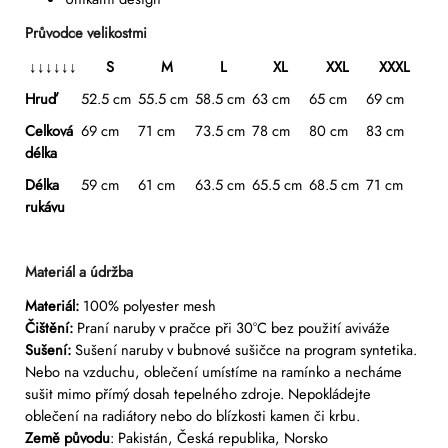
Průvodce velikostmi
↓
↓
↓
↓↓↓
S
M
L
XL
XXL
XXXL
Hruď
52.5 cm
55.5 cm
58.5 cm
63 cm
65 cm
69 cm
Celková
69 cm
71 cm
73.5 cm
78 cm
80 cm
83 cm
délka
Délka
59 cm
61 cm
63.5 cm
65.5 cm
68.5 cm
71 cm
rukávu
Materiál a údržba
Materiál:
100% polyester mesh
Čištění:
P
raní naruby v pračce při 30°C bez použití aviváže
Sušení:
Sušení naruby v bubnové sušičce na program syntetika.
Nebo na vzduchu, oblečení umístíme na ramínko a necháme
sušit mimo přímý dosah tepelného zdroje.
Nepokládejte
oblečení na radiátory nebo do blízkosti kamen či krbu.
Země původu
: Pakistán, Česká republika, Norsko