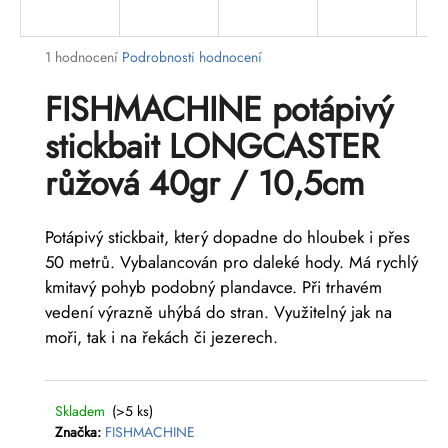
a
j
Průměrné
1 hodnocení
Podrobnosti hodnocení
í
hodnocení
FISHMACHINE potápivý
t
produktu
je
?
stickbait LONGCASTER
4,0
z
růžová 40gr / 10,5cm
5
hvězdiček.
HLEDAT
Potápivý stickbait, který dopadne do hloubek i přes
50 metrů. Vybalancován pro daleké hody. Má rychlý
kmitavý pohyb podobný plandavce. Při trhavém
vedení výrazně uhýbá do stran. Využitelný jak na
D
moři, tak i na řekách či jezerech.
o
p
o
r
Skladem
(>5 ks)
u
Značka:
FISHMACHINE