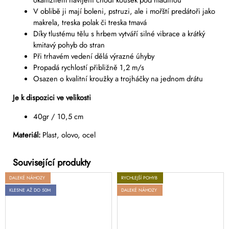
V oblibě ji mají boleni, pstruzi, ale i mořští predátoři jako
makrela, treska polak či treska tmavá
Díky tlustému tělu s hrbem vytváří silné vibrace a krátký
kmitavý pohyb do stran
Při trhavém vedení dělá výrazné úhyby
Propadá rychlostí přibližně 1,2 m/s
Osazen o kvalitní kroužky a trojháčky na jednom drátu
Je k dispozici ve velikosti
40gr / 10,5 cm
Materiál:
Plast,
olovo, ocel
DALEKÉ NÁHOZY
RYCHLEJŠÍ POHYB
KLESNE AŽ DO 50M
DALEKÉ NÁHOZY