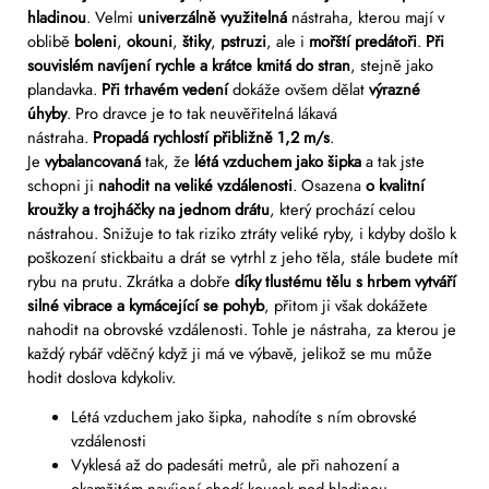
hladinou
. Velmi
univerzálně využitelná
nástraha, kterou mají v
oblibě
boleni
,
okouni
,
štiky
,
pstruzi
, ale i
mořští predátoři
.
Při
souvislém navíjení rychle a krátce kmitá do stran
, stejně jako
plandavka.
Při trhavém vedení
dokáže ovšem dělat
výrazné
úhyby
. Pro dravce je to tak neuvěřitelná lákavá
nástraha.
Propadá rychlostí přibližně 1,2 m/s
.
Je
vybalancovaná
tak, že
létá vzduchem jako šipka
a tak jste
schopni ji
nahodit na veliké vzdálenosti
.
Osazena
o kvalitní
kroužky a trojháčky na jednom drátu
, který prochází celou
nástrahou. Snižuje to tak riziko ztráty veliké ryby, i kdyby došlo k
poškození stickbaitu a drát se vytrhl z jeho těla, stále budete mít
rybu na prutu. Zkrátka a dobře
díky tlustému tělu s hrbem vytváří
silné vibrace a kymácející se pohyb
, přitom ji však dokážete
nahodit na obrovské vzdálenosti. Tohle je nástraha, za kterou je
každý rybář vděčný když ji má ve výbavě, jelikož se mu může
hodit doslova kdykoliv.
Létá vzduchem jako šipka, nahodíte s ním obrovské
vzdálenosti
Vyklesá až do padesáti metrů, ale při nahození a
okamžitém navíjení chodí kousek pod hladinou