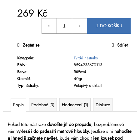
č
u
269 Kč
j
e
Měrná
DO KOŠÍKU
cena:
m
e
Zeptat se
Sdílet
Kategorie
:
Tvrdé nástrahy
EAN
:
8594233670113
Barva
:
Růžová
Gramáž
:
40gr
Typ nástrahy
:
Potápivý stickbait
Popis
Podobné (3)
Hodnocení (1)
Diskuze
Pokud této nástraze
dovolíte jít do propadu
, bezproblémově
vám
vyklesá i do padesáti metrové hloubky
. Jestliže s ní
nahodíte
a ihned ji začnete navíjet
, bude vám chodit
jen kousek pod