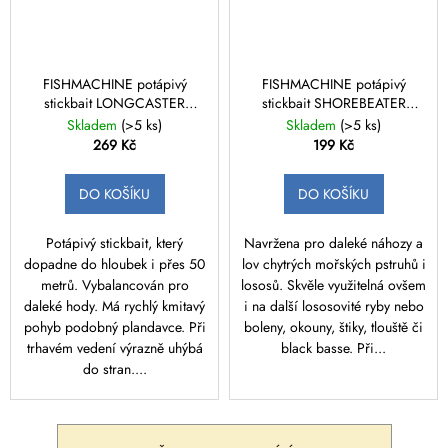
FISHMACHINE potápivý
FISHMACHINE potápivý
stickbait LONGCASTER
stickbait SHOREBEATER
modrá 40gr / 10,5cm
hnědá 15gr / 9cm
Skladem
(>5 ks)
Skladem
(>5 ks)
269 Kč
199 Kč
DO KOŠÍKU
DO KOŠÍKU
Potápivý stickbait, který
Navržena pro daleké náhozy a
dopadne do hloubek i přes 50
lov chytrých mořských pstruhů i
metrů. Vybalancován pro
lososů. Skvěle využitelná ovšem
daleké hody. Má rychlý kmitavý
i na další lososovité ryby nebo
pohyb podobný plandavce. Při
boleny, okouny, štiky, tlouště či
trhavém vedení výrazně uhýbá
black basse. Při...
do stran....