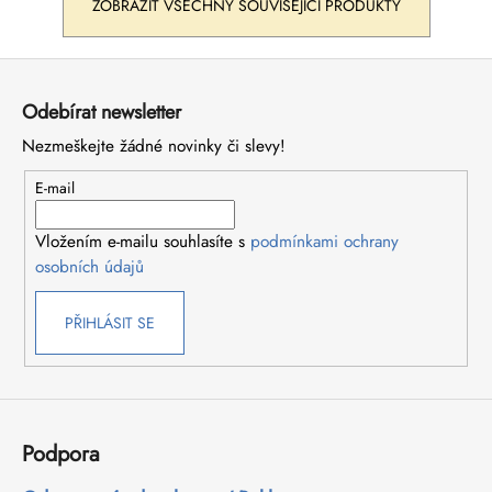
ZOBRAZIT VŠECHNY SOUVISEJÍCÍ PRODUKTY
Z
á
Odebírat newsletter
p
Nezmeškejte žádné novinky či slevy!
a
t
E-mail
í
Vložením e-mailu souhlasíte s
podmínkami ochrany
osobních údajů
PŘIHLÁSIT SE
Podpora