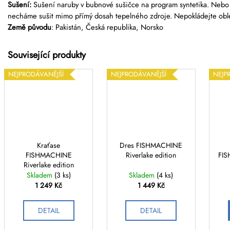
Sušení:
Sušení naruby v bubnové sušičce na program syntetika. Nebo
necháme sušit mimo přímý dosah tepelného zdroje.
Nepokládejte oble
Země původu
: Pakistán, Česká republika, Norsko
NEJPRODÁVANĚJŠÍ
NEJPRODÁVANĚJŠÍ
NEJP
Kraťase
Dres FISHMACHINE
FISHMACHINE
Riverlake edition
FIS
Riverlake edition
Skladem
(3 ks)
Skladem
(4 ks)
1 249 Kč
1 449 Kč
DETAIL
DETAIL