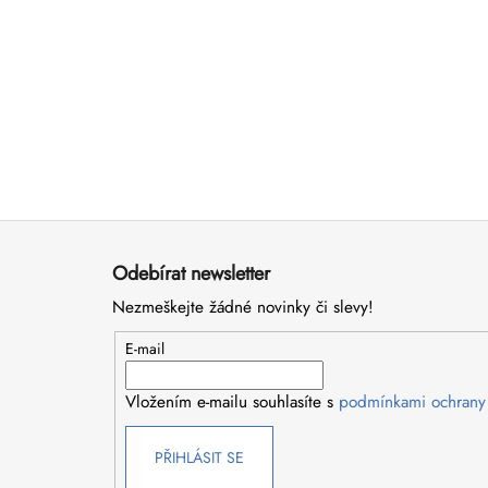
Z
á
Odebírat newsletter
p
Nezmeškejte žádné novinky či slevy!
a
t
E-mail
í
Vložením e-mailu souhlasíte s
podmínkami ochrany
PŘIHLÁSIT SE