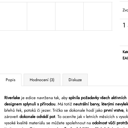
Zvo
1
Mě
cen
Kat
EA
Popis
Hodnocení (3)
Diskuze
Riverlake
je edice navržena tak, aby
splnila požadavky všech aktivních
designem splynuli s přírodou
. Má totiž
neutrální barvy, kterými nevylek
břehů řek, potoků či jezer. Tričko se dokonale hodí jako
první vrstva
, 
zároveň
dokonale odvádí pot
. To oceníte jak v letních měsících s vysok
vysoké kvalitě materiálu se můžete spolehnout na
odolnost vůči protrž