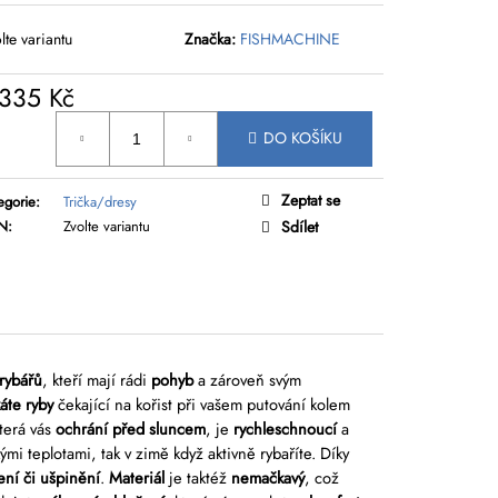
lte variantu
Značka:
FISHMACHINE
 335 Kč
rná
DO KOŠÍKU
a:
Zeptat se
egorie
:
Trička/dresy
N
:
Zvolte variantu
Sdílet
 rybářů
, kteří mají rádi
pohyb
a zároveň svým
áte ryby
čekající na kořist při vašem putování kolem
která vás
ochrání před sluncem
, je
rychleschnoucí
a
ými teplotami, tak v zimě když aktivně rybaříte. Díky
ení či ušpinění
.
Materiál
je taktéž
nemačkavý
, což