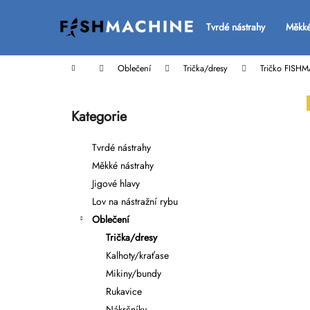
K
Přejít
na
o
Tvrdé nástrahy
Měkké
Zpět
Zpět
obsah
š
do
do
í
Domů
Oblečení
Trička/dresy
Tričko FISHM
k
obchodu
obchodu
P
o
Kategorie
Přeskočit
s
kategorie
t
Tvrdé nástrahy
r
Měkké nástrahy
a
Jigové hlavy
n
Lov na nástražní rybu
n
Oblečení
í
Trička/dresy
p
Kalhoty/kraťase
a
Mikiny/bundy
n
Rukavice
e
Nákrčníky