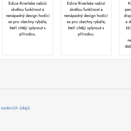
Edice Riverlake nabízí
Edice Riverlake nabízí
K
skvělou funkčnost a
skvělou funkčnost a
pev
nenápadný design hodící
nenápadný design hodící
dis
se pro všechny rybáře,
se pro všechny rybáře,
a d
kteří chtějí splynout s
kteří chtějí splynout s
kši
přírodou.
přírodou.
ne
deš
 osobních údajů