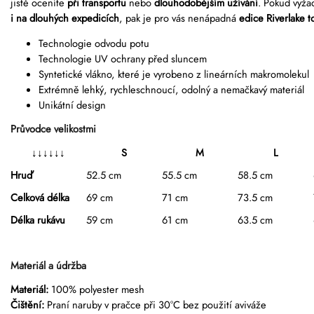
jistě oceníte
při transportu
nebo
dlouhodobějším užívání
. Pokud vyža
i na dlouhých expedicích
, pak je pro vás nenápadná
edice Riverlake 
Technologie odvodu potu
Technologie UV ochrany před sluncem
Syntetické vlákno, které je vyrobeno z lineárních makromolekul
Extrémně lehký, rychleschnoucí, odolný a nemačkavý materiál
Unikátní design
Průvodce velikostmi
↓
↓
↓
↓↓↓
S
M
L
Hruď
52.5 cm
55.5 cm
58.5 cm
Celková délka
69 cm
71 cm
73.5 cm
Délka rukávu
59 cm
61 cm
63.5 cm
Materiál a údržba
Materiál:
100% polyester mesh
Čištění:
P
raní naruby v pračce při 30°C bez použití aviváže