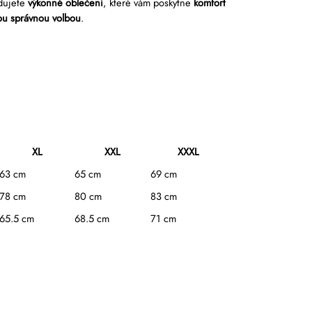
dujete
výkonné oblečení
, které vám poskytne
komfort
tou správnou volbou
.
XL
XXL
XXXL
63 cm
65 cm
69 cm
78 cm
80 cm
83 cm
65.5 cm
68.5 cm
71 cm