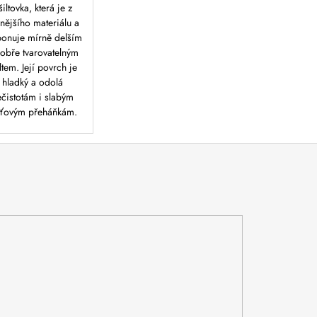
šiltovka, která je z
nějšího materiálu a
ponuje mírně delším
obře tvarovatelným
ltem. Její povrch je
hladký a odolá
čistotám i slabým
ťovým přeháňkám.